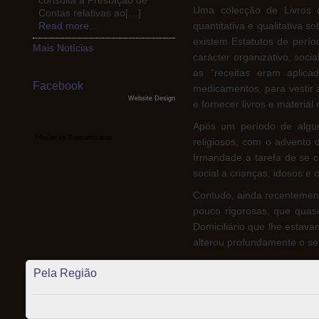
consulta a Prestação de
Uma colecção de Livros d
Contas relativas ao[…]
Read more...
quantitativa e qualitativa 
existem Estatutos de perío
Mais Notícias
carácter organizativo, soci
as “receitas eram aplic
Facebook
medicamentos, para vestir 
Website Design
e fornecer livros e materia
Após um período de algu
Weather by Freemeteo.com
religiosos, com o advento 
Irmandade a tarefa de se co
social a crianças, idosos e
Contudo, ainda recentement
pouco rigorosas, que quase
Domiciliário que lhe estava
alterou profundamente o sen
Pela Região